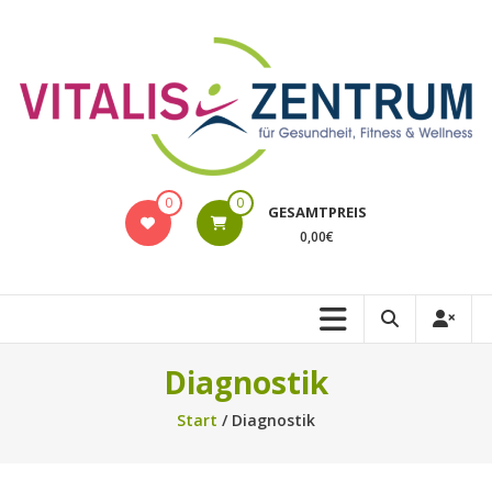
Zum
Inhalt
springen
VITALIS
0
0
GESAMTPREIS
Rostock
0,00€
Online-
Shop
Diagnostik
Start
/ Diagnostik