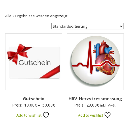
Alle 2 Ergebnisse werden angezeigt
Gutschein
HRV-Herzstressmessung
Preisspanne:
Preis:
10,00
€
–
50,00
€
Preis:
29,00
€
inkl. MwSt.
10,00€
Add to wishlist
Add to wishlist
bis
50,00€