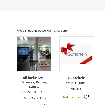
Alle 2 Ergebnisse werden angezeigt
All inclusive –
Gutschein
Fitness, Kurse,
Preis:
10,00
€
–
Sauna
Preisspanne:
50,00
€
Preis:
18,90
€
–
10,00€
Add to wishlist
Preisspanne:
172,00
€
inkl. MwSt.
bis
18,90€