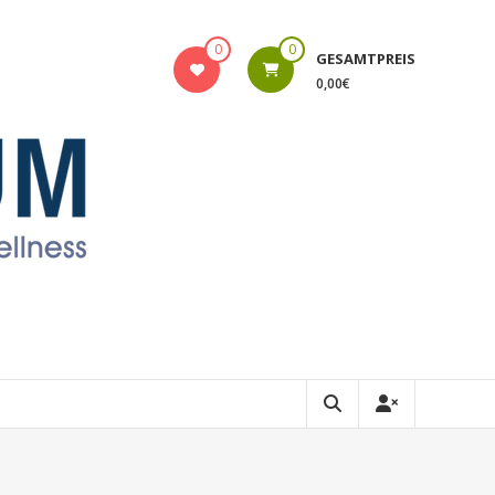
0
0
GESAMTPREIS
0,00€