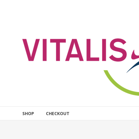
Zum
Inhalt
VITALIS
springen
Rostock
Online-
Shop
SHOP
CHECKOUT