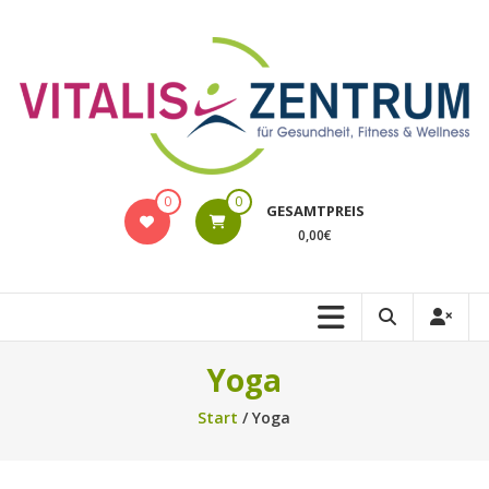
Zum
Inhalt
springen
VITALIS
0
0
GESAMTPREIS
Rostock
0,00€
Online-
Shop
Yoga
Start
/ Yoga