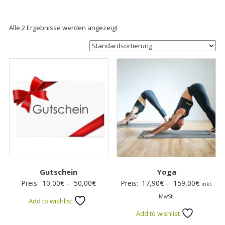
Alle 2 Ergebnisse werden angezeigt
Gutschein
Yoga
Preisspanne:
Preissp
Preis:
10,00
€
–
50,00
€
Preis:
17,90
€
–
159,00
€
inkl.
10,00€
17,90€
MwSt.
Add to wishlist
bis
bis
Add to wishlist
50,00€
159,00€