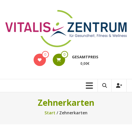
Zum
Inhalt
springen
VITALIS
0
0
GESAMTPREIS
Rostock
0,00€
Online-
Shop
Zehnerkarten
Start
/ Zehnerkarten