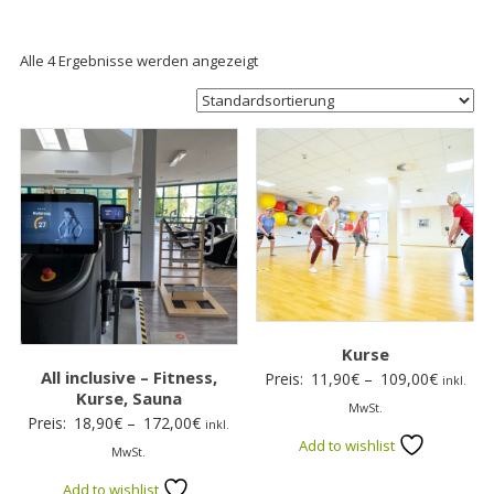
Alle 4 Ergebnisse werden angezeigt
Kurse
All inclusive – Fitness,
Preissp
Preis:
11,90
€
–
109,00
€
inkl.
Kurse, Sauna
11,90€
MwSt.
Preisspanne:
Preis:
18,90
€
–
172,00
€
inkl.
bis
Add to wishlist
18,90€
MwSt.
109,00€
bis
Add to wishlist