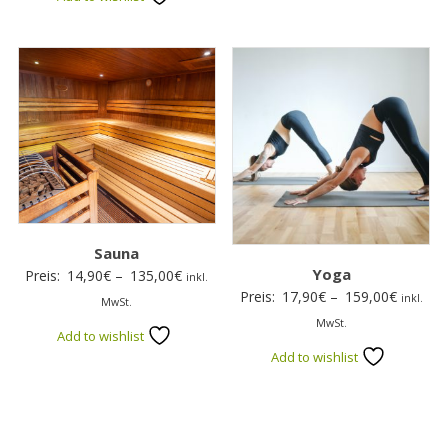
172,00€
Sauna
Yoga
Preisspanne:
Preis:
14,90
€
–
135,00
€
inkl.
Preissp
Preis:
17,90
€
–
159,00
€
14,90€
inkl.
MwSt.
17,90€
bis
MwSt.
Add to wishlist
bis
135,00€
Add to wishlist
159,00€