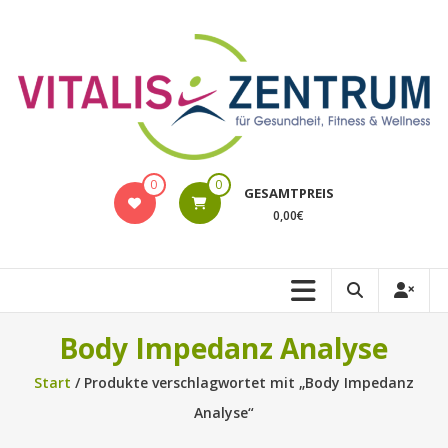
Zum
Inhalt
springen
VITALIS
0
0
GESAMTPREIS
Rostock
0,00€
Online-
Shop
Body Impedanz Analyse
Start
/ Produkte verschlagwortet mit „Body Impedanz
Analyse“