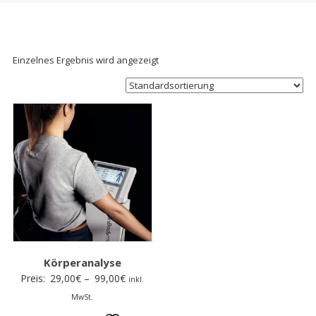
Einzelnes Ergebnis wird angezeigt
Körperanalyse
Preisspanne:
Preis:
29,00
€
–
99,00
€
inkl.
29,00€
MwSt.
bis