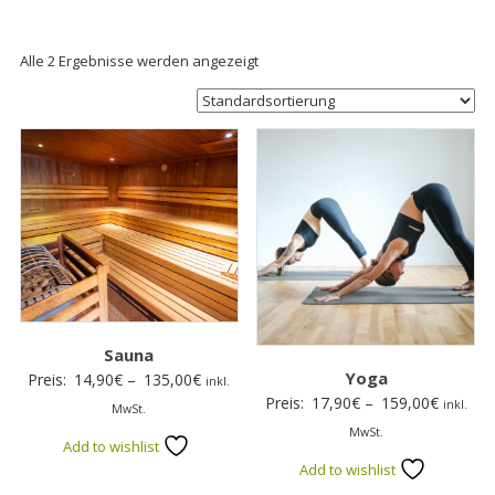
Alle 2 Ergebnisse werden angezeigt
Sauna
Yoga
Preisspanne:
Preis:
14,90
€
–
135,00
€
inkl.
Preissp
Preis:
17,90
€
–
159,00
€
14,90€
inkl.
MwSt.
17,90€
bis
MwSt.
Add to wishlist
bis
135,00€
Add to wishlist
159,00€