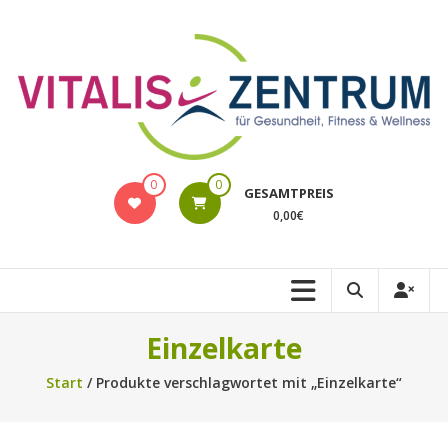
Zum
Inhalt
springen
VITALIS
0
0
GESAMTPREIS
Rostock
0,00€
Online-
Shop
Einzelkarte
Start
/ Produkte verschlagwortet mit „Einzelkarte“