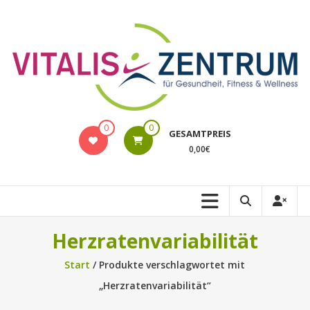
Zum
Inhalt
springen
VITALIS
0
0
GESAMTPREIS
Rostock
0,00€
Online-
Shop
Herzratenvariabilität
Start
/ Produkte verschlagwortet mit
„Herzratenvariabilität“