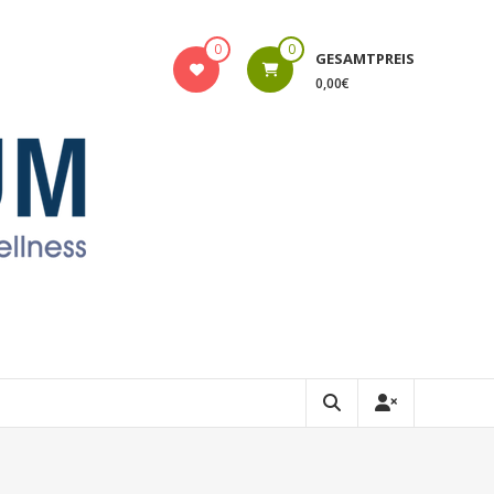
0
0
GESAMTPREIS
0,00€