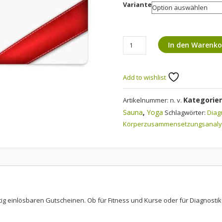
Variante
Gutschein
In den Warenko
Menge
Add to wishlist
Kategorie
Artikelnummer:
n. v.
Sauna
,
Yoga
Schlagwörter:
Diag
Körperzusammensetzungsanal
itig einlösbaren Gutscheinen. Ob für Fitness und Kurse oder für Diagnos