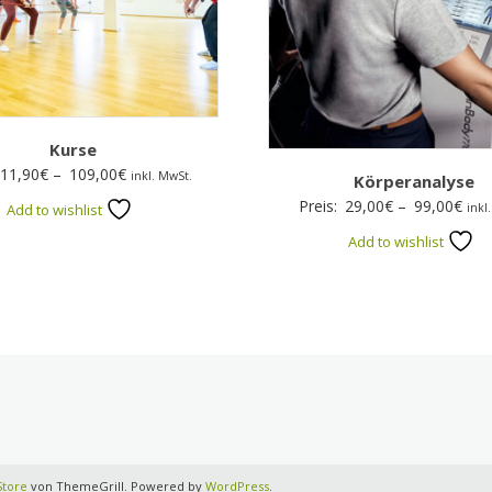
Kurse
Preisspanne:
11,90
€
–
109,00
€
inkl. MwSt.
Körperanalyse
11,90€
Prei
Preis:
29,00
€
–
99,00
€
inkl
Add to wishlist
bis
29,
Add to wishlist
109,00€
bis
99,
Store
von ThemeGrill. Powered by
WordPress
.