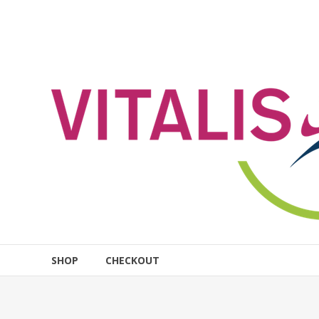
Zum
Inhalt
VITALIS
springen
Rostock
Online-
Shop
SHOP
CHECKOUT