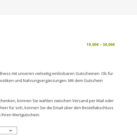
Preisspann
10,00
€
–
50,00
€
10,00€
bis
50,00€
lness mit unseren vielseitig einlösbaren Gutscheinen. Ob für
gnostiken und Nahrungsergänzungen. Mit dem Gutschein
chenken, können Sie wählen zwischen Versand per Mail oder
hein für sich, können Sie die Email über den Bestellabschluss
 Ihren Wertgutschein.