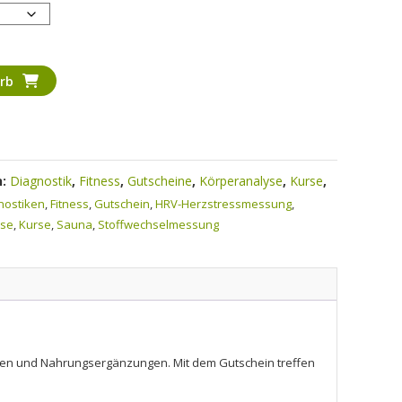
rb
n:
Diagnostik
,
Fitness
,
Gutscheine
,
Körperanalyse
,
Kurse
,
nostiken
,
Fitness
,
Gutschein
,
HRV-Herzstressmessung
,
yse
,
Kurse
,
Sauna
,
Stoffwechselmessung
tiken und Nahrungsergänzungen. Mit dem Gutschein treffen