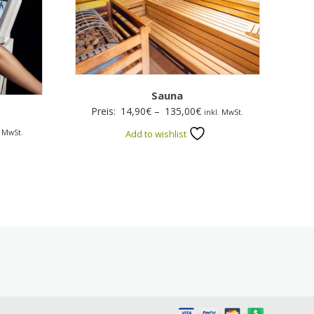
Sauna
Preisspanne:
Preis:
14,90
€
–
135,00
€
inkl. MwSt.
14,90€
sspanne:
. MwSt.
Add to wishlist
bis
00€
135,00€
00€